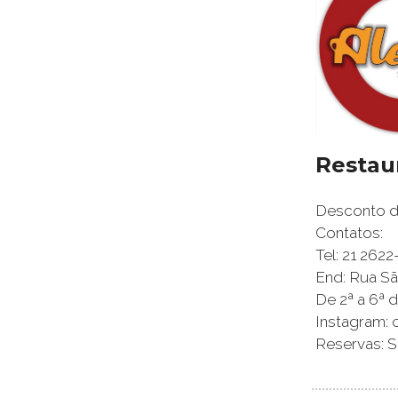
Restau
Desconto de
Contatos:
Tel: 21 262
End: Rua São
De 2ª a 6ª d
Instagram: 
Reservas: S