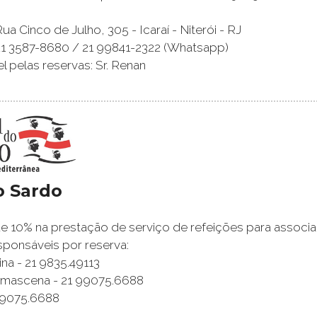
a Cinco de Julho, 305 - Icaraí - Niterói - RJ
21 3587-8680 / 21 99841-2322 (Whatsapp)
 pelas reservas: Sr. Renan
o Sardo
 10% na prestação de serviço de refeições para associa
ponsáveis por reserva:
na - 21 9835.49113
Damascena - 21 99075.6688
99075.6688