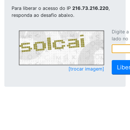
Para liberar o acesso
do IP
216.73.216.220
,
responda ao desafio abaixo.
Digite 
lado no
[trocar imagem]