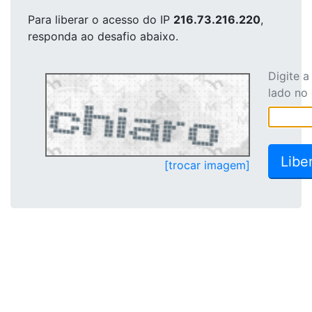
Para liberar o acesso
do IP
216.73.216.220
,
responda ao desafio abaixo.
Digite 
lado no
[trocar imagem]