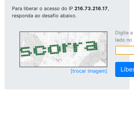
Para liberar o acesso
do IP
216.73.216.17
,
responda ao desafio abaixo.
Digite 
lado no
[trocar imagem]