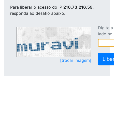
Para liberar o acesso
do IP
216.73.216.59
,
responda ao desafio abaixo.
Digite 
lado no
[trocar imagem]