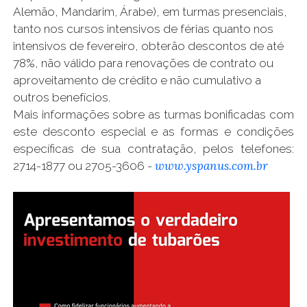
Alemão, Mandarim, Árabe), em turmas presenciais,
tanto nos cursos intensivos de férias quanto nos
intensivos de fevereiro, obterão descontos de até
78%, não válido para renovações de contrato ou
aproveitamento de crédito e não cumulativo a
outros benefícios.
Mais informações sobre as turmas bonificadas com
este desconto especial e as formas e condições
específicas de sua contratação, pelos telefones:
www.yspanus.com.br
2714-1877 ou 2705-3606 -