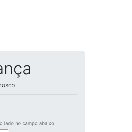
ança
nosco.
ao lado no campo abaixo