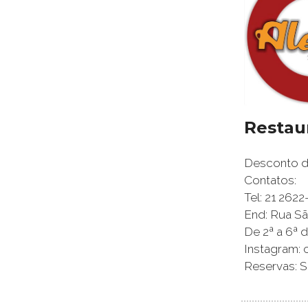
Restau
Desconto de
Contatos:
Tel: 21 262
End: Rua São
De 2ª a 6ª d
Instagram: 
Reservas: S