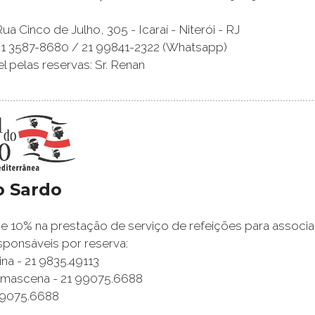
a Cinco de Julho, 305 - Icaraí - Niterói - RJ
21 3587-8680 / 21 99841-2322 (Whatsapp)
 pelas reservas: Sr. Renan
o Sardo
 10% na prestação de serviço de refeições para associa
ponsáveis por reserva:
na - 21 9835.49113
Damascena - 21 99075.6688
99075.6688