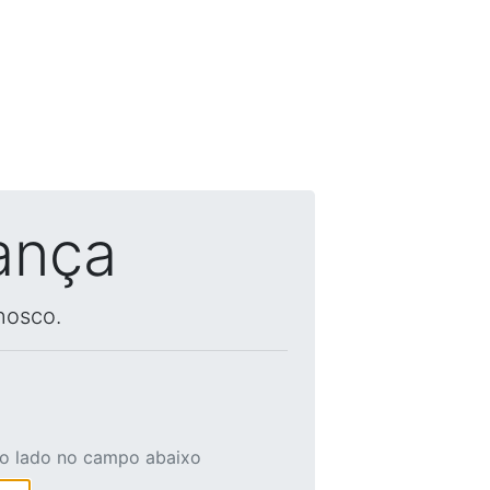
ança
nosco.
ao lado no campo abaixo