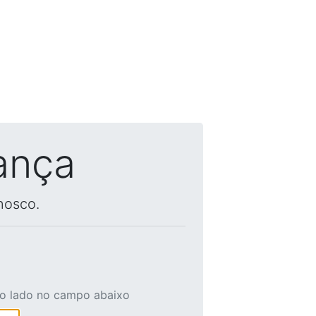
ança
nosco.
ao lado no campo abaixo