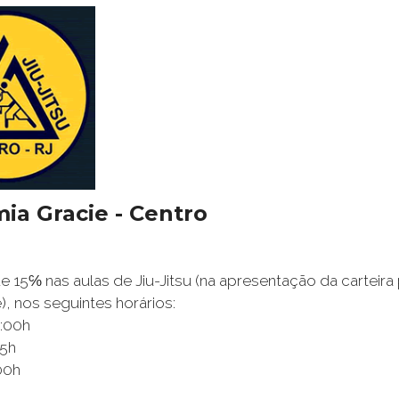
ia Gracie - Centro
 15℅ nas aulas de Jiu-Jitsu (na apresentação da carteir
, nos seguintes horários:
7:00h
15h
00h