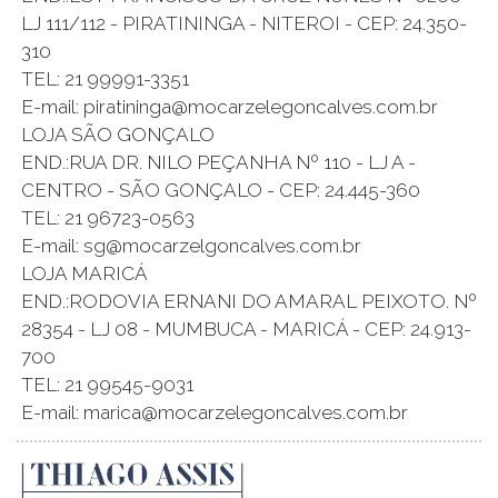
LJ 111/112 - PIRATININGA - NITEROI - CEP: 24.350-
310
TEL: 21 99991-3351
E-mail: piratininga@mocarzelegoncalves.com.br
LOJA SÃO GONÇALO
END.:RUA DR. NILO PEÇANHA Nº 110 - LJ A -
CENTRO - SÃO GONÇALO - CEP: 24.445-360
TEL: 21 96723-0563
E-mail: sg@mocarzelgoncalves.com.br
LOJA MARICÁ
END.:RODOVIA ERNANI DO AMARAL PEIXOTO. Nº
28354 - LJ 08 - MUMBUCA - MARICÁ - CEP: 24.913-
700
TEL: 21 99545-9031
E-mail: marica@mocarzelegoncalves.com.br