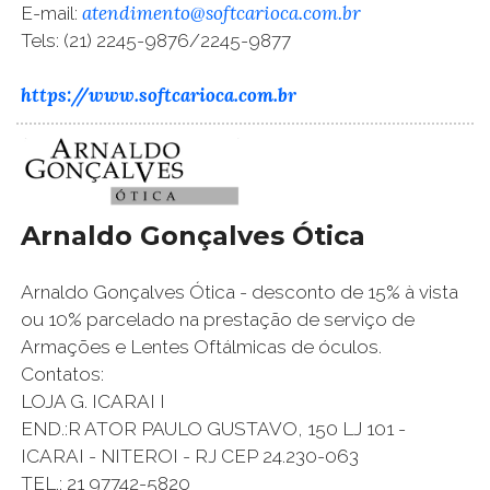
atendimento@softcarioca.com.br
E-mail:
Tels: (21) 2245-9876/2245-9877
https://www.softcarioca.com.br
Arnaldo Gonçalves Ótica
Arnaldo Gonçalves Ótica - desconto de 15% à vista
ou 10% parcelado na prestação de serviço de
Armações e Lentes Oftálmicas de óculos.
Contatos:
LOJA G. ICARAI I
END.:R ATOR PAULO GUSTAVO, 150 LJ 101 -
ICARAI - NITEROI - RJ CEP 24.230-063
TEL.: 21 97742-5820