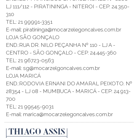
LJ 111/112 - PIRATININGA - NITEROI - CEP: 24.350-
310
TEL: 21 99991-3351
E-mail: piratininga@mocarzelegoncalves.com.br
LOJA SÃO GONÇALO
END.:RUA DR. NILO PEÇANHA Nº 110 - LJ A -
CENTRO - SÃO GONÇALO - CEP: 24.445-360
TEL: 21 96723-0563
E-mail: sg@mocarzelgoncalves.com.br
LOJA MARICÁ
END.:RODOVIA ERNANI DO AMARAL PEIXOTO. Nº
28354 - LJ 08 - MUMBUCA - MARICÁ - CEP: 24.913-
700
TEL: 21 99545-9031
E-mail: marica@mocarzelegoncalves.com.br