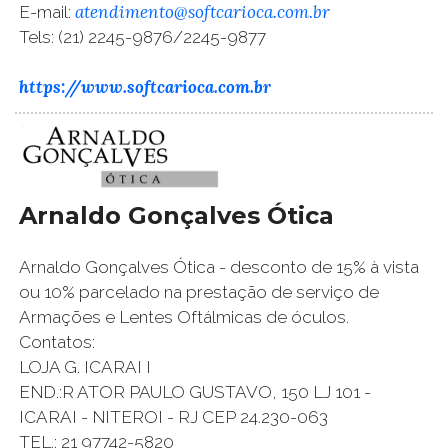
atendimento@softcarioca.com.br
E-mail:
Tels: (21) 2245-9876/2245-9877
https://www.softcarioca.com.br
Arnaldo Gonçalves Ótica
Arnaldo Gonçalves Ótica - desconto de 15% à vista
ou 10% parcelado na prestação de serviço de
Armações e Lentes Oftálmicas de óculos.
Contatos:
LOJA G. ICARAI I
END.:R ATOR PAULO GUSTAVO, 150 LJ 101 -
ICARAI - NITEROI - RJ CEP 24.230-063
TEL.: 21 97742-5820