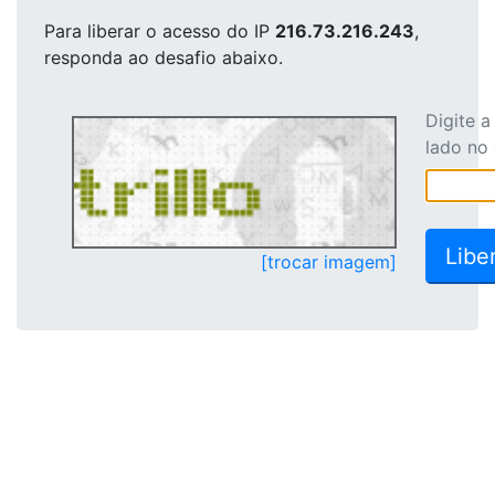
Para liberar o acesso
do IP
216.73.216.243
,
responda ao desafio abaixo.
Digite 
lado no
[trocar imagem]