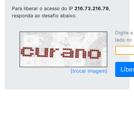
Para liberar o acesso
do IP
216.73.216.79
,
responda ao desafio abaixo.
Digite 
lado no
[trocar imagem]