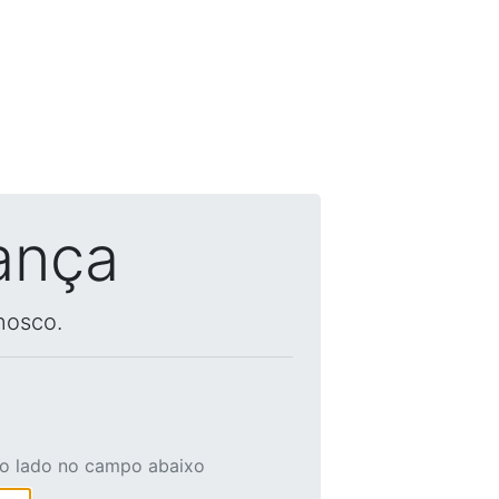
ança
nosco.
ao lado no campo abaixo