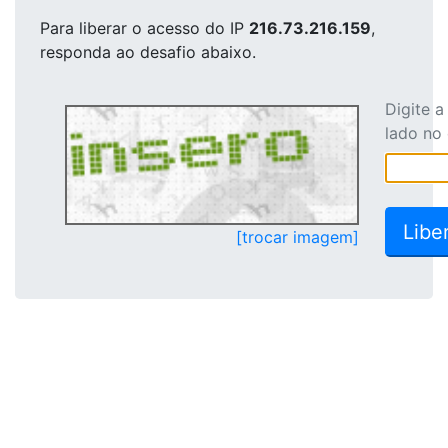
Para liberar o acesso
do IP
216.73.216.159
,
responda ao desafio abaixo.
Digite 
lado no
[trocar imagem]