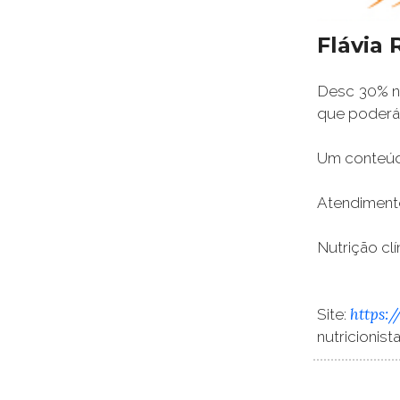
Flávia 
Desc 30% na
que poderá 
Um conteúdo
Atendimento
Nutrição clí
https:
Site:
nutricionis