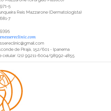
971-5
Junqueira Reis Mazzarone (Dermatologista)
681-7
1-9395
nessereclinic.com
essereclinic@gmail.com
sconde de Pirajá, 152/601 - Ipanema
 celular: (21) 99211-6004/98992-4855