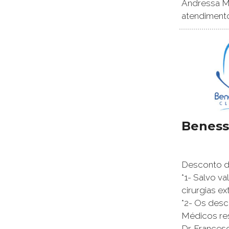
Andressa Ma
atendimento
Beness
Desconto de
*1- Salvo v
cirurgias ex
*2- Os des
Médicos re
Dr. Frances