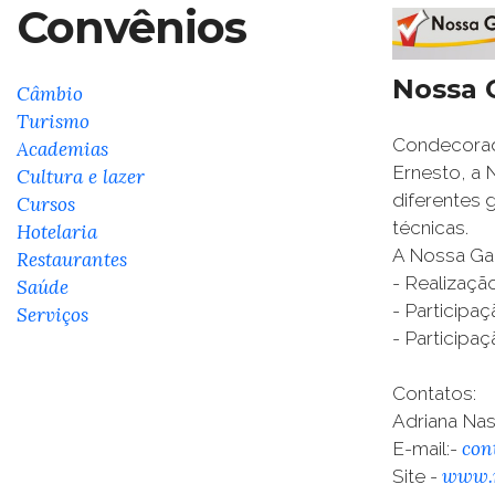
Convênios
Nossa G
Câmbio
Turismo
Condecorada
Academias
Ernesto, a 
Cultura e lazer
diferentes 
Cursos
técnicas.
Hotelaria
A Nossa Ga
Restaurantes
-
Realizaçã
Saúde
-
Participaç
Serviços
-
Participaç
Contatos:
Adriana Nas
con
E
-mail:
-
www.n
Site -