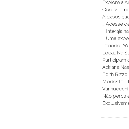
Explore a A
Que tal emb
A exposição
_ Acesse de
_ Interaja n
_ Uma exper
Período: 20
Local: Na S
Participam 
Adriana Nas
Edith Rizzo
Modesto - 
Vannuccchi 
Não perca e
Exclusivame