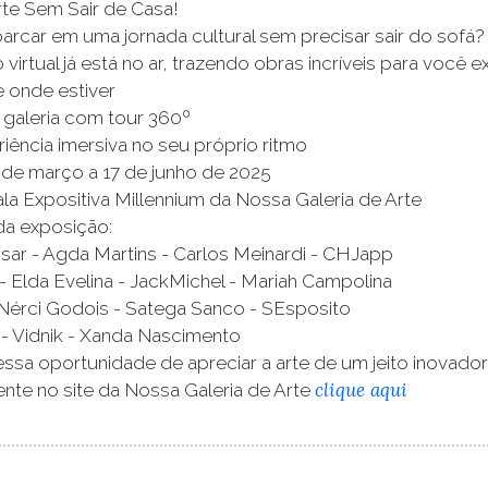
rte Sem Sair de Casa!
arcar em uma jornada cultural sem precisar sair do sofá?
 virtual já está no ar, trazendo obras incríveis para você
 onde estiver
a galeria com tour 360º
iência imersiva no seu próprio ritmo
 de março a 17 de junho de 2025
ala Expositiva Millennium da Nossa Galeria de Arte
da exposição:
sar - Agda Martins - Carlos Meinardi - CHJapp
 - Elda Evelina - JackMichel - Mariah Campolina
Nérci Godois - Satega Sanco - SEsposito
- Vidnik - Xanda Nascimento
ssa oportunidade de apreciar a arte de um jeito inovador
clique aqui
nte no site da Nossa Galeria de Arte