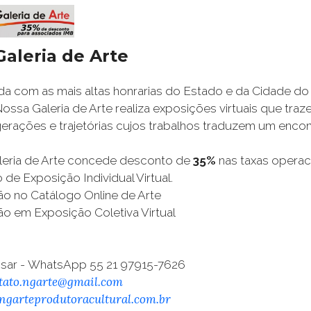
aleria de Arte
 com as mais altas honrarias do Estado e da Cidade do 
Nossa Galeria de Arte realiza exposições virtuais que traz
gerações e trajetórias cujos trabalhos traduzem um encon
leria de Arte concede desconto de
35%
nas taxas operac
o de Exposição
Individual Virtual
.
ão no Catálogo Online de Arte
ão em Exposição Coletiva Virtual
sar
- W
hatsApp
55 21 9
7915-7626
tato.ngarte@gmail.com
garteprodutoracultural.com.br