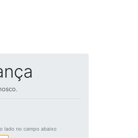
ança
nosco.
ao lado no campo abaixo