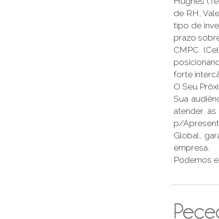
Hughes (Tel
de RH, Vale
tipo de inv
prazo sobre
CMPC (Cel
posicionan
forte inter
O Seu Próx
Sua audiênc
atender às
p/Apresent
Global, gar
empresa.
Podemos est