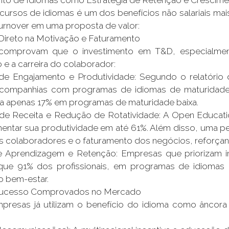
 cursos de idiomas é um dos benefícios não salariais mais
turnover em uma proposta de valor:
Direto na Motivação e Faturamento
comprovam que o investimento em T&D, especialment
 e a carreira do colaborador:
de Engajamento e Produtividade: Segundo o relatóri
companhias com programas de idiomas de maturidade a
ra apenas 17% em programas de maturidade baixa.
e Receita e Redução de Rotatividade: A Open Education
ntar sua produtividade em até 61%. Além disso, uma pe
s colaboradores e o faturamento dos negócios, reforçand
de Aprendizagem e Retenção: Empresas que priorizam i
ue 91% dos profissionais, em programas de idiomas m
o bem-estar.
Sucesso Comprovados no Mercado
presas já utilizam o benefício do idioma como âncora 