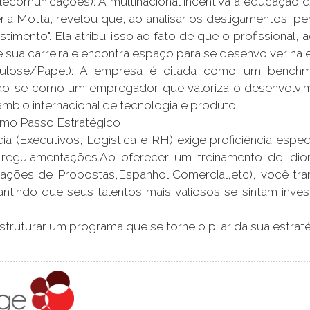
ecomunicações): A multinacional incentiva a educação d
ria Motta, revelou que, ao analisar os desligamentos, 
estimento". Ela atribui isso ao fato de que o profissional
 sua carreira e encontra espaço para se desenvolver na
ulose/Papel): A empresa é citada como um benchmar
do-se como um empregador que valoriza o desenvolvim
câmbio internacional de tecnologia e produto.
imo Passo Estratégico
ia (Executivos, Logística e RH) exige proficiência especi
 regulamentações.Ao oferecer um treinamento de idi
ações de Propostas,Espanhol Comercial,etc), você tr
antindo que seus talentos mais valiosos se sintam inv
ruturar um programa que se torne o pilar da sua estraté