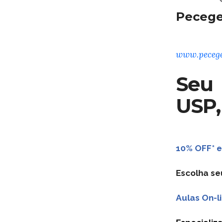
Pecege
www.pecege
Seu 
USP,
10% OFF* e
Escolha se
Aulas On-li