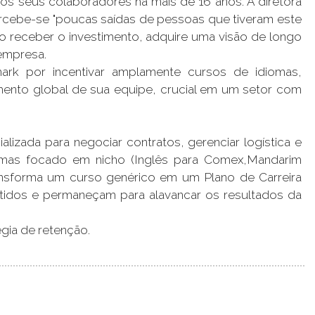
os seus colaboradores há mais de 16 anos. A diretora
percebe-se "poucas saídas de pessoas que tiveram este
, ao receber o investimento, adquire uma visão de longo
 empresa.
k por incentivar amplamente cursos de idiomas,
ento global de sua equipe, crucial em um setor com
alizada para negociar contratos, gerenciar logística e
omas focado em nicho (Inglês para Comex,Mandarim
ansforma um curso genérico em um Plano de Carreira
estidos e permaneçam para alavancar os resultados da
gia de retenção.