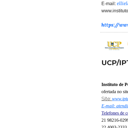
elli
E-mail:
www.instituto
https://www
UCP/IP
Instituto de
ofertada no si
Site:
www.ipt
E-mail: atend
Telefones de c
21 98216-029
22 4003-2333