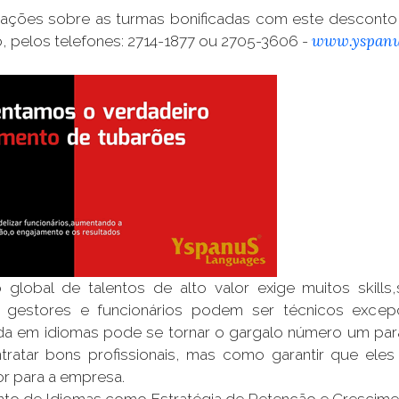
mações sobre as turmas bonificadas com este desconto 
www.yspanu
, pelos telefones: 2714-1877 ou 2705-3606 -
global de talentos de alto valor exige muitos skills
, gestores e funcionários podem ser técnicos excep
da em idiomas pode se tornar o gargalo número um para
tratar bons profissionais, mas como garantir que e
r para a empresa.
nto de Idiomas como Estratégia de Retenção e Crescim