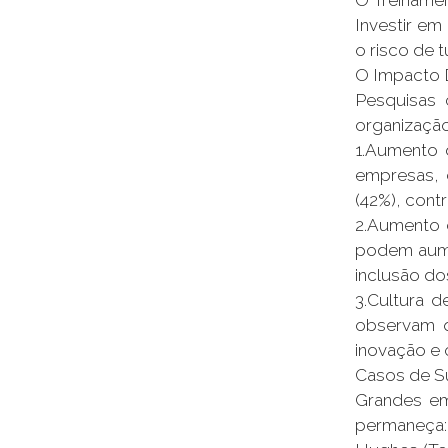
Investir em
o risco de 
O Impacto 
Pesquisas 
organização
1.Aumento 
empresas, 
(42%), cont
2.Aumento d
podem aume
inclusão do
3.Cultura 
observam q
inovação e 
Casos de 
Grandes em
permaneça: