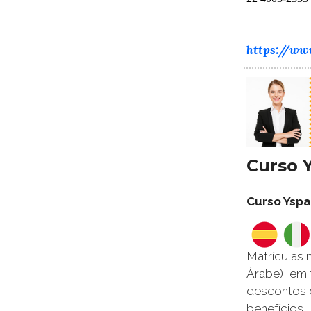
https://ww
Curso 
Curso Yspa
Matrículas 
Árabe), em 
descontos d
benefícios.