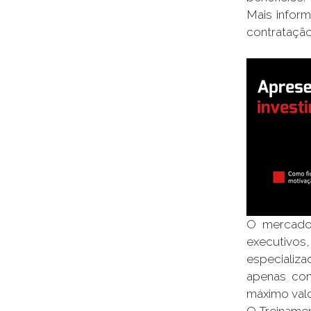
Mais infor
contratação
O mercado 
executivos
especializa
apenas con
máximo valo
O Treiname