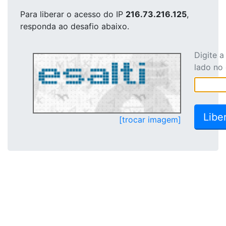
Para liberar o acesso
do IP
216.73.216.125
,
responda ao desafio abaixo.
Digite 
lado no
[trocar imagem]