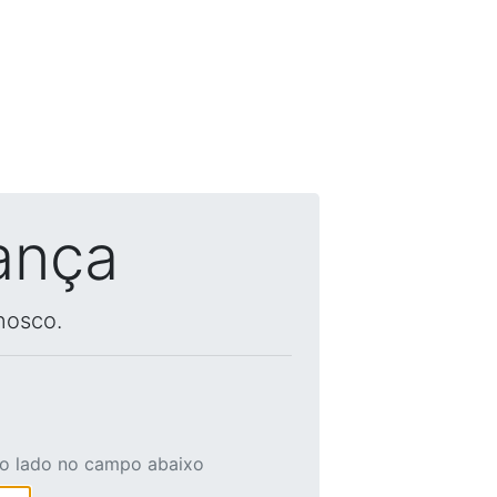
ança
nosco.
ao lado no campo abaixo