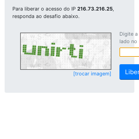
Para liberar o acesso
do IP
216.73.216.25
,
responda ao desafio abaixo.
Digite 
lado no
[trocar imagem]