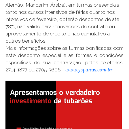
Alemão, Mandarim, Árabe), em turmas presenciais,
tanto nos cursos intensivos de férias quanto nos
intensivos de fevereiro, obterão descontos de até
78%, não válido para renovações de contrato ou
aproveitamento de crédito e não cumulativo a
outros benefícios.
Mais informações sobre as turmas bonificadas com
este desconto especial e as formas e condições
específicas de sua contratação, pelos telefones:
www.yspanus.com.br
2714-1877 ou 2705-3606 -