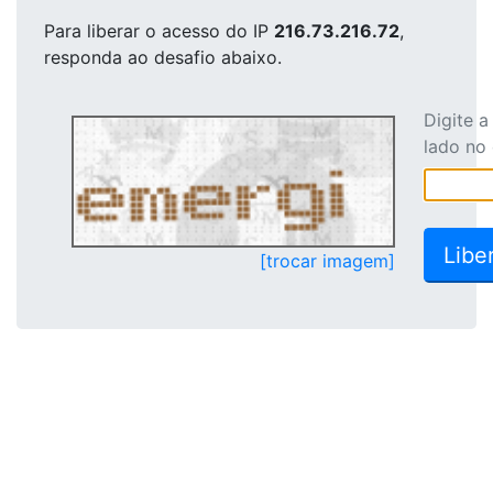
Para liberar o acesso
do IP
216.73.216.72
,
responda ao desafio abaixo.
Digite 
lado no
[trocar imagem]