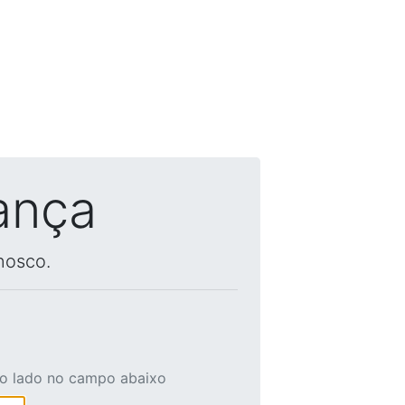
ança
nosco.
ao lado no campo abaixo