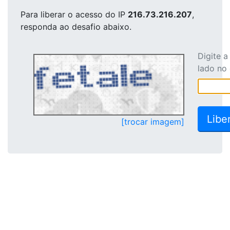
Para liberar o acesso
do IP
216.73.216.207
,
responda ao desafio abaixo.
Digite 
lado no
[trocar imagem]