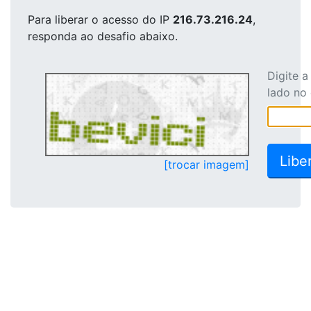
Para liberar o acesso
do IP
216.73.216.24
,
responda ao desafio abaixo.
Digite 
lado no
[trocar imagem]