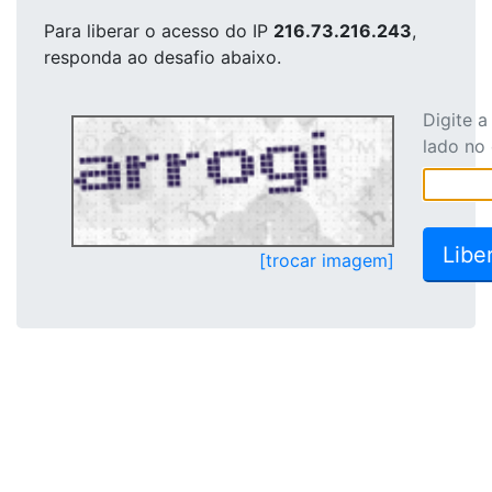
Para liberar o acesso
do IP
216.73.216.243
,
responda ao desafio abaixo.
Digite 
lado no
[trocar imagem]