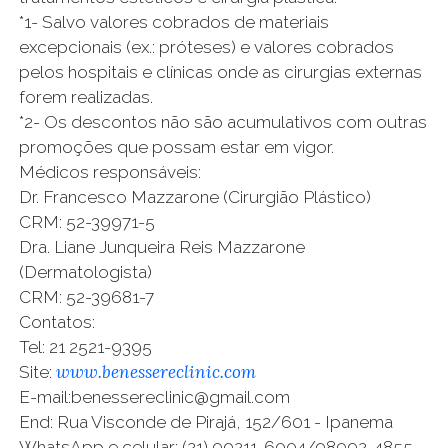
*1- Salvo valores cobrados de materiais
excepcionais (ex.: próteses) e valores cobrados
pelos hospitais e clínicas onde as cirurgias externas
forem realizadas.
*2- Os descontos não são acumulativos com outras
promoções que possam estar em vigor.
Médicos responsáveis:
Dr. Francesco Mazzarone (Cirurgião Plástico)
CRM: 52-39971-5
Dra. Liane Junqueira Reis Mazzarone
(Dermatologista)
CRM: 52-39681-7
Contatos:
Tel: 21 2521-9395
www.benessereclinic.com
Site:
E-mail:benessereclinic@gmail.com
End: Rua Visconde de Pirajá, 152/601 - Ipanema
WhatsApp e celular: (21) 99211-6004/98992-4855