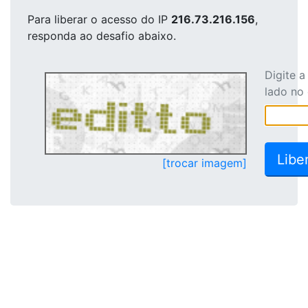
Para liberar o acesso
do IP
216.73.216.156
,
responda ao desafio abaixo.
Digite 
lado no
[trocar imagem]