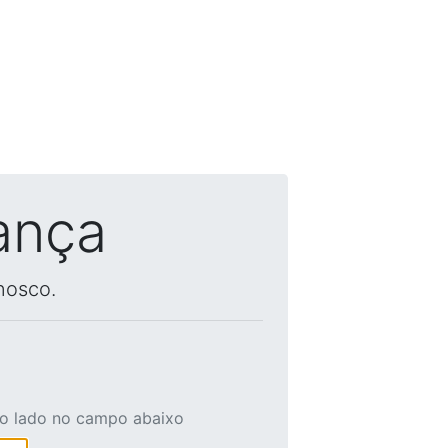
ança
nosco.
ao lado no campo abaixo