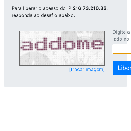
Para liberar o acesso
do IP
216.73.216.82
,
responda ao desafio abaixo.
Digite 
lado no
[trocar imagem]