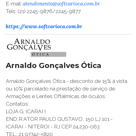
atendimento@softcarioca.com.br
E-mail:
Tels: (21) 2245-9876/2245-9877
https://www.softcarioca.com.br
Arnaldo Gonçalves Ótica
Arnaldo Gonçalves Ótica - desconto de 15% à vista
ou 10% parcelado na prestação de serviço de
Armações e Lentes Oftálmicas de óculos.
Contatos:
LOJA G. ICARAI I
END.:R ATOR PAULO GUSTAVO, 150 LJ 101 -
ICARAI - NITEROI - RJ CEP 24.230-063
TEL.: 21 97742-5820