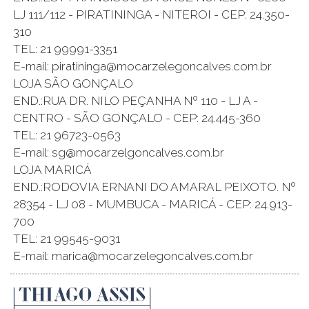
LJ 111/112 - PIRATININGA - NITEROI - CEP: 24.350-
310
TEL: 21 99991-3351
E-mail: piratininga@mocarzelegoncalves.com.br
LOJA SÃO GONÇALO
END.:RUA DR. NILO PEÇANHA Nº 110 - LJ A -
CENTRO - SÃO GONÇALO - CEP: 24.445-360
TEL: 21 96723-0563
E-mail: sg@mocarzelgoncalves.com.br
LOJA MARICÁ
END.:RODOVIA ERNANI DO AMARAL PEIXOTO. Nº
28354 - LJ 08 - MUMBUCA - MARICÁ - CEP: 24.913-
700
TEL: 21 99545-9031
E-mail: marica@mocarzelegoncalves.com.br