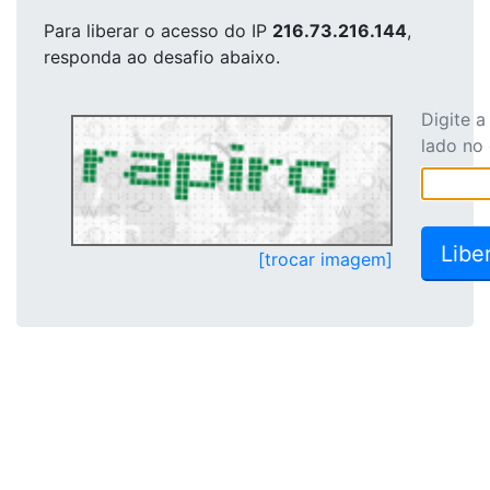
Para liberar o acesso
do IP
216.73.216.144
,
responda ao desafio abaixo.
Digite 
lado no
[trocar imagem]