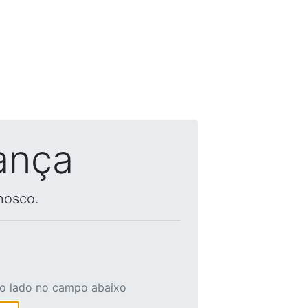
ança
nosco.
ao lado no campo abaixo