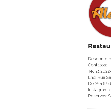
Restau
Desconto de
Contatos:
Tel: 21 262
End: Rua São
De 2ª a 6ª d
Instagram: 
Reservas: S