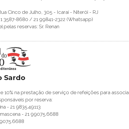
a Cinco de Julho, 305 - Icaraí - Niterói - RJ
21 3587-8680 / 21 99841-2322 (Whatsapp)
 pelas reservas: Sr. Renan
o Sardo
 10% na prestação de serviço de refeições para associa
ponsáveis por reserva:
na - 21 9835.49113
Damascena - 21 99075.6688
99075.6688