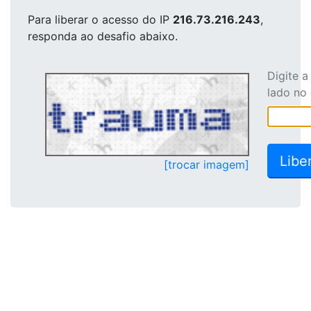
Para liberar o acesso
do IP
216.73.216.243
,
responda ao desafio abaixo.
Digite 
lado no
[trocar imagem]