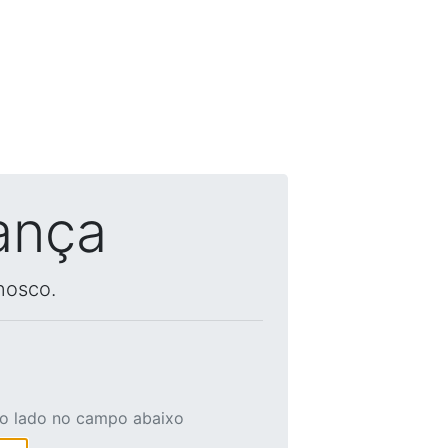
ança
nosco.
ao lado no campo abaixo