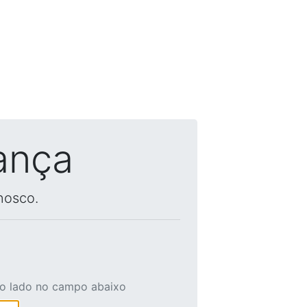
ança
nosco.
ao lado no campo abaixo