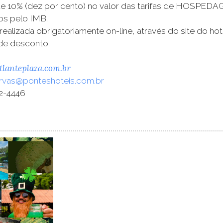
 10% (dez por cento) no valor das tarifas de HOSPEDAGEM
os pelo IMB.
 realizada obrigatoriamente on-line, através do site do
de desconto.
lanteplaza.com.br
rvas@ponteshoteis.com.br
02-4446