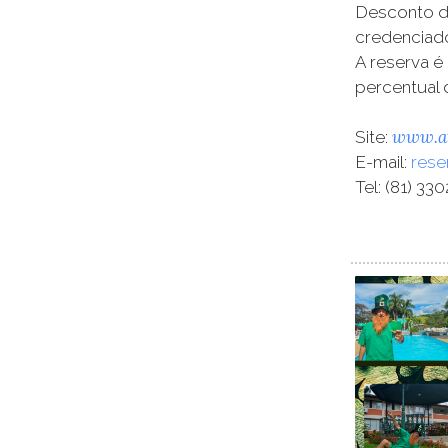
Desconto de
credenciad
A reserva é
percentual 
www.at
Site:
E-mail:
rese
Tel: (81) 33