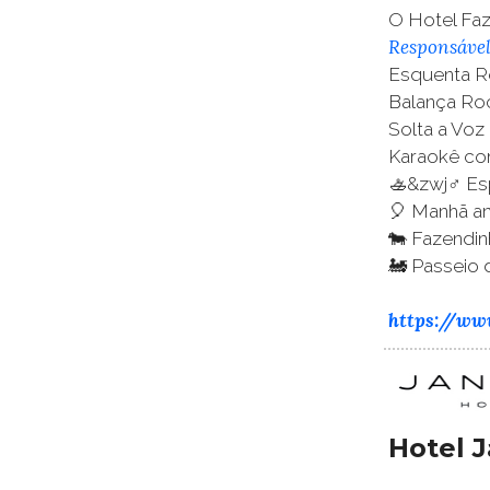
O Hotel Fa
Responsáve
Esquenta R
Balança Ro
Solta a Vo
Karaokê com
🚣&zwj♂️ Es
🎈 Manhã a
🐄 Fazendin
🚂 Passeio 
https://ww
Hotel J