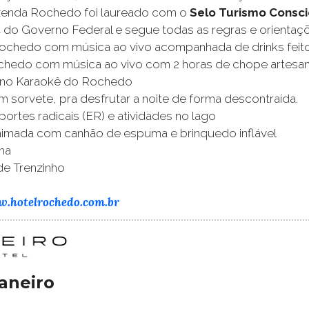
zenda Rochedo foi laureado com o
Selo Turismo Consc
l
do Governo Federal e segue todas as regras e orientaç
ochedo com música ao vivo acompanhada de drinks feito
chedo com música ao vivo com 2 horas de chope artesan
z no Karaokê do Rochedo
 sorvete, pra desfrutar a noite de forma descontraída.
portes radicais (ER) e atividades no lago
nimada com canhão de espuma e brinquedo inflável
ha
de Trenzinho
w.hotelrochedo.com.br
aneiro