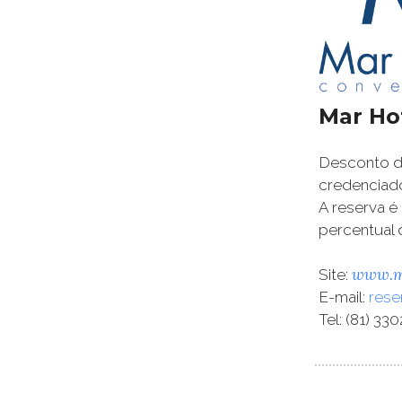
Mar Ho
Desconto de
credenciad
A reserva é
percentual 
www.ma
Site:
E-mail:
rese
Tel: (81) 33