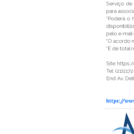
Serviço de 
para associ
*Poderá o h
disponibil
pelo e-mail
*O acordo n
*É de total
Site: https:
Tel: (21)217
End: Av. Del
https://www