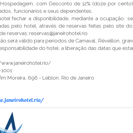
Hospedagem, com Desconto de 12% (doze por cento) no v
ados, funcionários e seus dependentes.
otel fechar a disponibilidade, mediante a ocupação, s
izadas pelo hotel, através de reservas feitas pelo s
 de reservas: reservas@janeirohotel.rio
ão será válido para períodos de Carnaval, Réveillon, gr
 responsabilidade do hotel, a liberação das datas que est
//www.janeirohotel.rio/
2-1001
fim Moreira, 696 - Leblon, Rio de Janeiro
.janeirohotel.rio/