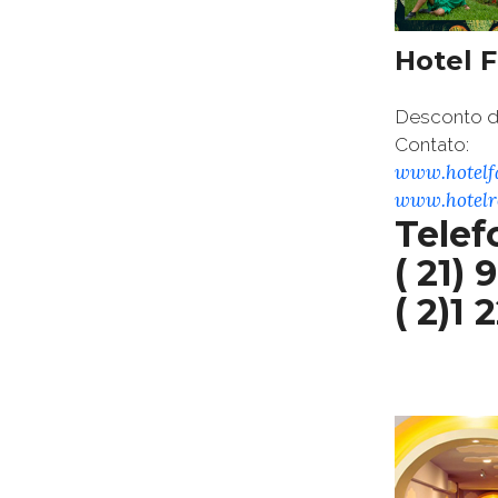
Hotel 
Desconto d
Contato:
www.hotelf
www.hotelr
Telef
( 21)
( 2)1