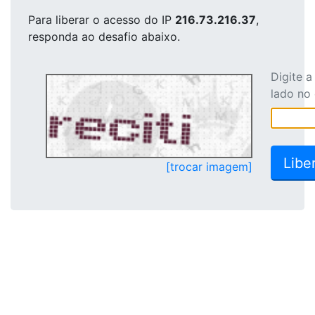
Para liberar o acesso
do IP
216.73.216.37
,
responda ao desafio abaixo.
Digite 
lado no
[trocar imagem]