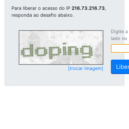
Para liberar o acesso
do IP
216.73.216.73
,
responda ao desafio abaixo.
Digite 
lado no
[trocar imagem]