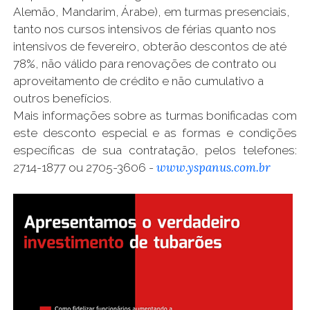
Alemão, Mandarim, Árabe), em turmas presenciais,
tanto nos cursos intensivos de férias quanto nos
intensivos de fevereiro, obterão descontos de até
78%, não válido para renovações de contrato ou
aproveitamento de crédito e não cumulativo a
outros benefícios.
Mais informações sobre as turmas bonificadas com
este desconto especial e as formas e condições
específicas de sua contratação, pelos telefones:
www.yspanus.com.br
2714-1877 ou 2705-3606 -