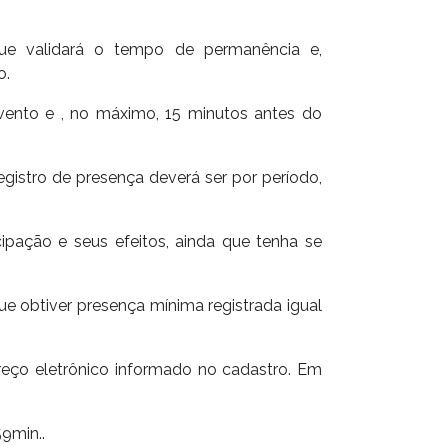
 que validará o tempo de permanência e,
o.
vento e , no máximo, 15 minutos antes do
gistro de presença deverá ser por período,
ipação e seus efeitos, ainda que tenha se
que obtiver presença mínima registrada igual
reço eletrônico informado no cadastro. Em
9min..