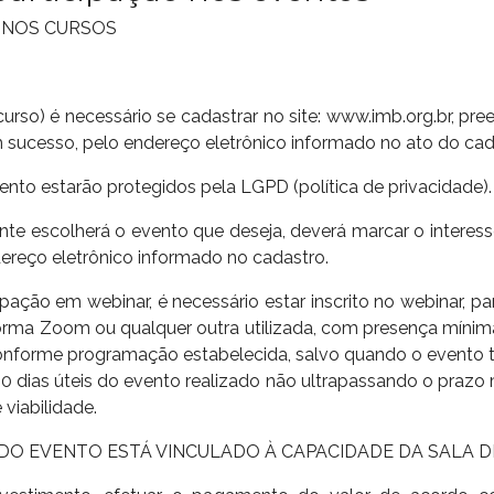
 NOS CURSOS
curso) é necessário se cadastrar no site: www.imb.org.br, p
 sucesso, pelo endereço eletrônico informado no ato do ca
to estarão protegidos pela LGPD (política de privacidade).
ante escolherá o evento que deseja, deverá marcar o interes
ereço eletrônico informado no cadastro.
icipação em webinar, é necessário estar inscrito no webinar, pa
forma Zoom ou qualquer outra utilizada, com presença mínima 
 conforme programação estabelecida, salvo quando o evento te
s 10 dias úteis do evento realizado não ultrapassando o pra
 viabilidade.
 DO EVENTO ESTÁ VINCULADO À CAPACIDADE DA SALA