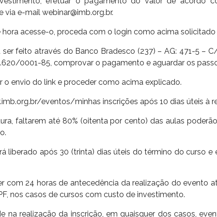
estimento, efetuar o pagamento do valor de acordo c
via e-mail webinar@imb.org.br.
e hora acesse-o, proceda com o login como acima solicitado e
 ser feito através do Banco Bradesco (237) – AG: 471-5 –
20/0001-85, comprovar o pagamento e aguardar os passos
ar o envio do link e proceder como acima explicado.
w.imb.org.br/eventos/minhas inscrições após 10 dias úteis à r
ura, faltarem até 80% (oitenta por cento) das aulas poderão 
o.
á liberado após 30 (trinta) dias úteis do término do curso e e
er com 24 horas de antecedência da realização do evento at
F, nos casos de cursos com custo de investimento.
e na realização da inscrição, em quaisquer dos casos, even