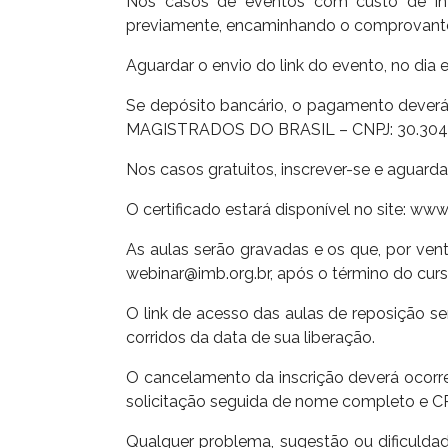
Nos casos de eventos com custo de inv
previamente, encaminhando o comprovante 
Aguardar o envio do link do evento, no dia 
Se depósito bancário, o pagamento deverá
MAGISTRADOS DO BRASIL – CNPJ: 30.304.6
Nos casos gratuitos, inscrever-se e aguard
O certificado estará disponível no site: ww
As aulas serão gravadas e os que, por vent
webinar@imb.org.br, após o término do curs
O link de acesso das aulas de reposição ser
corridos da data de sua liberação.
O cancelamento da inscrição deverá ocorr
solicitação seguida de nome completo e CP
Qualquer problema, sugestão ou dificuldad