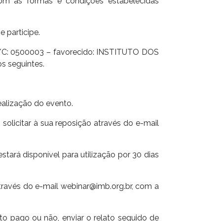
om as formas e condições estabelecidas
 participe.
 C/C: 0500003 – favorecido: INSTITUTO DOS
 seguintes.
ealização do evento.
solicitar à sua reposição através do e-mail
stará disponível para utilização por 30 dias
ravés do e-mail webinar@imb.org.br, com a
to pago ou não, enviar o relato seguido de