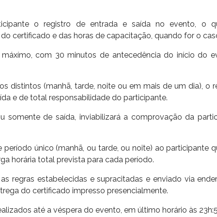
ticipante o registro de entrada e saída no evento, o
o certificado e das horas de capacitação, quando for o cas
no máxímo, com 30 minutos de antecedência do início do e
istintos (manhã, tarde, noite ou em mais de um dia), o re
ída e de total responsabilidade do participante.
ou somente de saída, inviabilizará a comprovação da partic
 período único (manhã, ou tarde, ou noite) ao participante 
ga horária total prevista para cada período.
 as regras estabelecidas e supracitadas e enviado via ende
trega do certificado impresso presencialmente.
alizados até a véspera do evento, em último horário às 23h:5