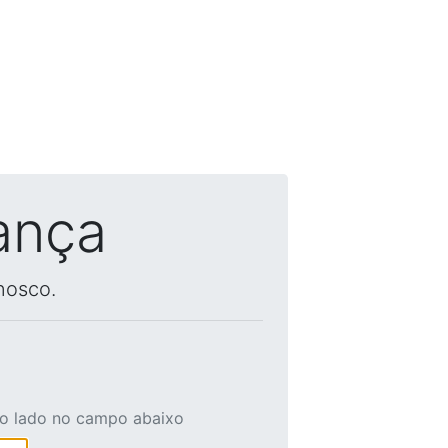
ança
nosco.
ao lado no campo abaixo