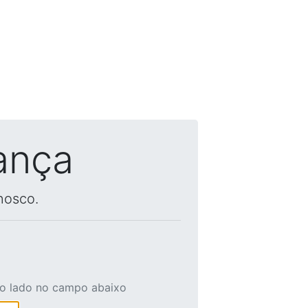
ança
nosco.
ao lado no campo abaixo