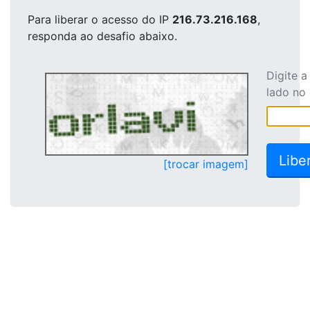
Para liberar o acesso
do IP
216.73.216.168
,
responda ao desafio abaixo.
Digite 
lado no
[trocar imagem]