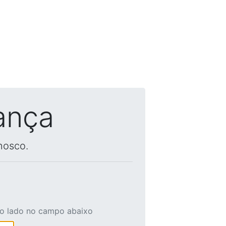
ança
nosco.
ao lado no campo abaixo